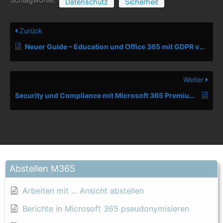
Datenschutz
Sicherheit
Zurück
Neuer Guide – Education und Office 365 mit GDPR von Microsoft
Weiter
Security und Compliance mit Microsoft 365 Premium – die Artikelreihe
Abstellen M365
Arbeiten mit ... Ansicht abstellen
Berichte in Microsoft 365 pseudonymisieren