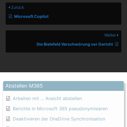
Zurück
Microsoft Copilot
Weiter
Die Bielefeld Verschwörung vor Gericht
Abstellen M365
Arbeiten mit ... Ansicht abstellen
Berichte in Microsoft 365 pseudonymisieren
Deaktivieren der OneDrive Synchronisation