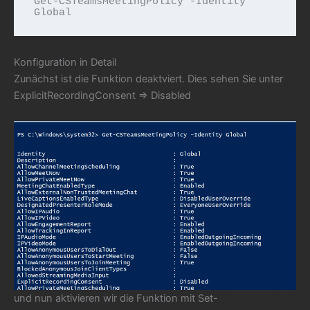
Get-CSTeamsMeetingPolicy -Identity 
Global
Konfiguration in Detail
Zunächst ist die Funktion deaktviert. Dies sehen Sie unter
ExplicitRecordingConsent => Disabled
und nun aktivieren wir die Funktion mit Set-