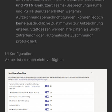
und PSTN-Benutzer:
Teams-Besprechungsräume
und PSTN-Benutzer erhalten weiterhin
Aufzeichnungsbenachrichtigungen, können jedoch
keine
ausdrückliche Zustimmung zur Aufzeichnung
erteilen. Stattdessen werden ihre Daten als „nicht
zutreffend“ oder „automatische Zustimmung“
protokolliert.
UI Konfiguration
Aktuell ist es noch nicht verfügbar: