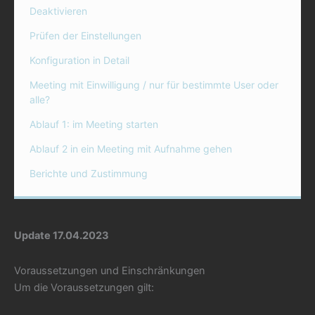
Deaktivieren
Prüfen der Einstellungen
Konfiguration in Detail
Meeting mit Einwilligung / nur für bestimmte User oder
alle?
Ablauf 1: im Meeting starten
Ablauf 2 in ein Meeting mit Aufnahme gehen
Berichte und Zustimmung
Update 17.04.2023
Voraussetzungen und Einschränkungen
Um die Voraussetzungen gilt: