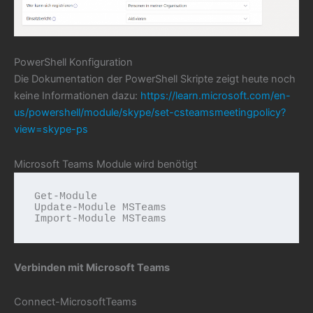
PowerShell Konfiguration
Die Dokumentation der PowerShell Skripte zeigt heute noch
keine Informationen dazu:
https://learn.microsoft.com/en-
us/powershell/module/skype/set-csteamsmeetingpolicy?
view=skype-ps
Microsoft Teams Module wird benötigt
Get-Module

Update-Module MSTeams

Import-Module MSTeams
Verbinden mit Microsoft Teams
Connect-MicrosoftTeams