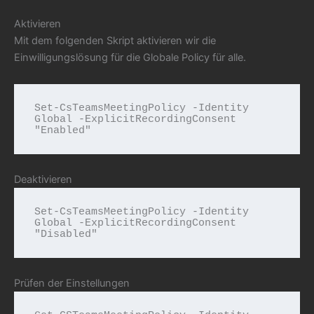
Aktivieren
Mit dem folgenden Skript aktivieren wir die
Einwilligungslösung für die Globale Policy für alle.
Set-CsTeamsMeetingPolicy -Identity 
Global -ExplicitRecordingConsent 
"Enabled"
Deaktivieren
Set-CsTeamsMeetingPolicy -Identity 
Global -ExplicitRecordingConsent 
"Disabled"
Prüfen der Einstellungen