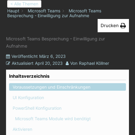
< Alle Themen
Haupt
Microsoft Teams
Microsoft Teams
Besprechung - Einwilligung zur Aufnahme
Drucken
Microsoft Teams Besprechung – Einwilligung zur
Aufnahme
Veröffentlicht
März 6, 2023
Aktualisiert
April 20, 2023
Von
Raphael Köllner
Inhaltsverzeichnis
Voraussetzungen und Einschränkungen
UI Konfiguration
PowerShell Konfiguration
Microsoft Teams Module wird benötigt
Aktivieren