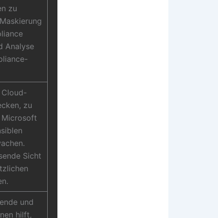
en zu
 Maskierung
liance
d Analyse
pliance-
n Cloud-
ecken, zu
. Microsoft
nsiblen
wachen.
sende Sicht
tzlichen
en.
sende und
en hilft,