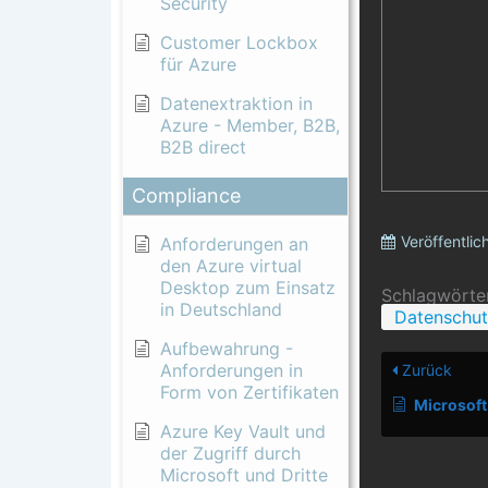
Security
Customer Lockbox
für Azure
Datenextraktion in
Azure - Member, B2B,
B2B direct
Compliance
Veröffentlic
Anforderungen an
den Azure virtual
Desktop zum Einsatz
Schlagwörter
in Deutschland
Datenschu
Aufbewahrung -
Anforderungen in
Zurück
Form von Zertifikaten
Microsoft
Azure Key Vault und
der Zugriff durch
Microsoft und Dritte