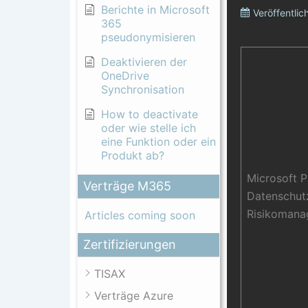
Berichte in Microsoft
Veröffentlic
365
pseudonymisieren
Deaktivieren der
OneDrive
Synchronisation
How to deactivate
oder wie stelle ich
eine Funktion oder ein
Produkt ab?
Microsoft 
Verträge M365
Datenschut
Risikoman
Articles coming soon
Zertifizierungen
TISAX
Verträge Azure