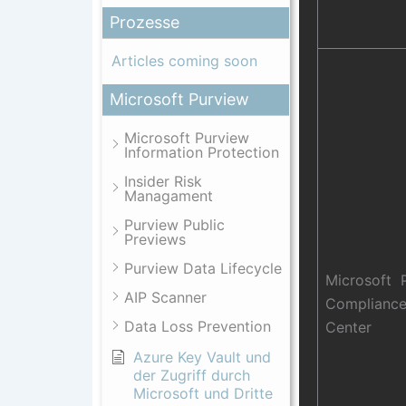
Prozesse
Articles coming soon
Microsoft Purview
Microsoft Purview
Information Protection
Insider Risk
Managament
Purview Public
Previews
Purview Data Lifecycle
Microsoft 
AIP Scanner
Complianc
Data Loss Prevention
Center
Azure Key Vault und
der Zugriff durch
Microsoft und Dritte