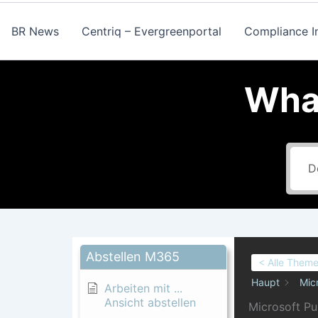
BR News
Centriq – Evergreenportal
Compliance In
What
Abstellen M365
< Alle Them
Haupt
Mic
Arbeiten mit ...
Ansicht abstellen
Microsoft P