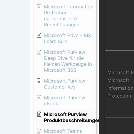
Microsoft Information
Protection -
nutzerbasierte
Berechtigungen
Microsoft Priva - MS
Learn Kurs
Microsoft Purview -
Deep Dive für die
kleinen Werkzeuge in
Microsoft 365
Microsoft 
Microsoft
Microsoft Purview
Customer Key
Information
Protection
Microsoft Purview
eBook
Microsoft Purview
Produktbeschreibungen
Microsoft Teams -