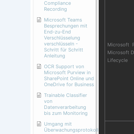
Compliance
Recording
Microsoft Teams
Besprechungen mit
End-zu-End
Verschlüsselung
verschlüsseln -
Microsoft 
Schritt für Schritt
Microsoft 
Anleitung
Lifecycle
OCR Support von
Microsoft Purview in
SharePoint Online und
OneDrive for Business
Trainable Classifier
von
Datenverarbeitung
bis zum Monitoring
Umgang mit
Überwachungsprotokollen