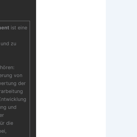
ment
ist eine
 und zu
ehören:
ierung von
wertung der
rarbeitung
Entwicklung
ung und
er
ür die
ei,