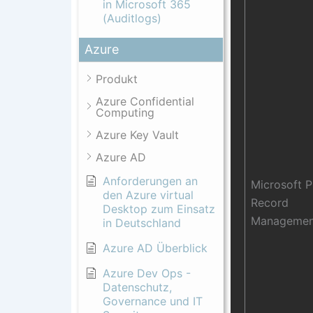
in Microsoft 365
(Auditlogs)
Azure
Produkt
Azure Confidential
Computing
Azure Key Vault
Azure AD
Anforderungen an
Microsoft 
den Azure virtual
Record
Desktop zum Einsatz
Managemen
in Deutschland
Azure AD Überblick
Azure Dev Ops -
Datenschutz,
Governance und IT