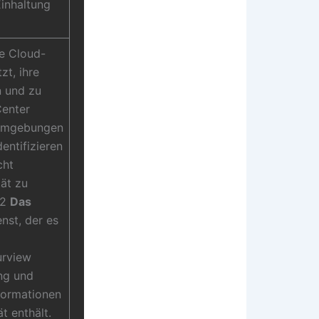
inhaltung
ne Cloud-
zt, ihre
n und zu
Center
 Umgebungen
entifizieren
cht
tät zu
V2
Das
enst, der es
urview
ng und
formationen
t enthält.