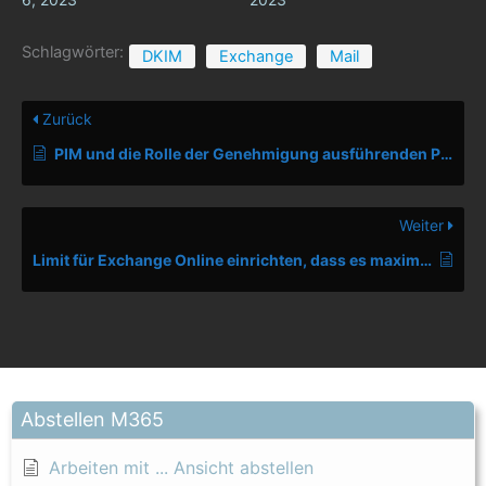
Schlagwörter:
DKIM
Exchange
Mail
Zurück
PIM und die Rolle der Genehmigung ausführenden Personen
Weiter
Limit für Exchange Online einrichten, dass es maximal 10 Empfänger geben kann
Abstellen M365
Arbeiten mit ... Ansicht abstellen